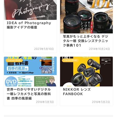
IDEA of Photography
撮影アイデアの極意
写真がもっと上手くなる デジ
タル一眼 交換レンズテクニッ
ク事典101
2023年5月10日
2014年10月24日
Camera Mook
Camera Mook
世界一わかりやすいデジタル
NIKKOR レンズ
一眼レフカメラと写真の教科
FANBOOK
書 四季の風景編
2016年3月3日
2016年3月2日