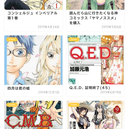
コンシェルジュ インペリアル
読んだら山に行きたくなる神
第1巻
コミックス「ヤマノススメ」
を購入
2015年4月24日
2015年5月6日
Comic
Comic
Q.E.D. 証明終了(45)
四月は君の嘘
2014年12月1日
2013年6月19日
Comic
Comic