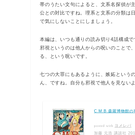
帯のうたい文句によると、文系名探偵が主人
公との対比ですね。理系と文系の分類は
で気にしないことにしましょう。
本編は、いつも通りの読み切り4話構成
邪視というのは他人からの呪いのことで
る、という呪いです。
七つの大罪にもあるように、嫉妬という
ん、ですね。自分も邪視で他人を見ない
C.M.B.森羅博物館
ヨメレバ
posted with
加藤 元浩 講談社 2016