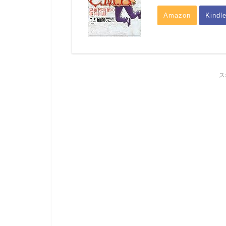
Amazon
Kindl
ス