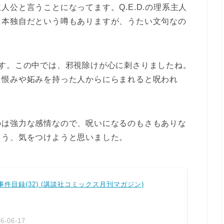
公と言うことになってます。Q.E.D.の理系主人
日本独自だという噂もありますが、うたい文句なの
です。この中では、邪視除けが心に刺さりましたね。
、恨みや妬みを持った人からにらまれると呪われ
のは強力な感情なので、呪いになるのもさもありな
よう、気をつけようと思いました。
の事件目録(32) (講談社コミックス月刊マガジン)
-06-17