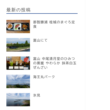
最新の投稿
那智勝浦 桂城のまぐろ定
食
富山にて
富山 中尾清月堂のひみつ
の黒蜜 やわらか 抹茶白玉
ぜんざい
海王丸パーク
氷見