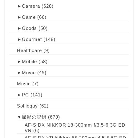
►
Camera
(628)
►
Game
(66)
►
Goods
(50)
►
Gourmet
(148)
Healthcare
(9)
►
Mobile
(58)
►
Movie
(49)
Music
(7)
►
PC
(141)
Soliloquy
(62)
▼
撮影の記録
(679)
AF-S DX NIKKOR 18-300mm f/3.5-6.3G ED
VR
(6)
AF-S DX VR Nikkor 55-300mm 4.5-5.6G ED