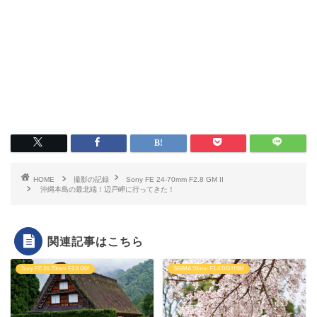
HOME
撮影の記録
Sony FE 24-70mm F2.8 GM II
沖縄本島の最北端！辺戸岬に行ってきた！
関連記事はこちら
Sony FE 24-70mm F2.8 GM
SIGMA 50mm F1.4 DG HSM