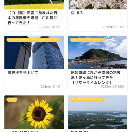
【白川郷】朝霧に包まれた日
桜 #3
本の原風景を堪能！白川郷に
行ってきた！
2020年10月5日
2019年4月11日
ZEISS Vario-Tessar T* FE 24-70mm F4 ZA OSS
Sony FE 24-70mm F2.8 GM II
摩天楼を見上げて
紀淡海峡に浮かぶ南国の別天
地！友ヶ島に行ってきた！
【サマータイムレンダ】
2016年1月4日
2023年10月15日
α7R II
Sony FE 24-70mm F2.8 GM II