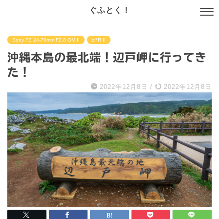
ぐふとく！
Sony FE 24-70mm F2.8 GM II
α7R II
沖縄本島の最北端！辺戸岬に行ってき
た！
2022年12月8日
/
2022年12月8日