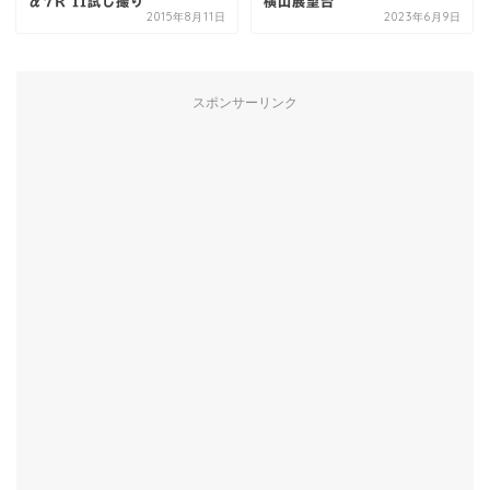
α7R II試し撮り
横山展望台
2015年8月11日
2023年6月9日
スポンサーリンク