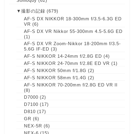
Soliloquy
(62)
▼
撮影の記録
(679)
AF-S DX NIKKOR 18-300mm f/3.5-6.3G ED
VR
(6)
AF-S DX VR Nikkor 55-300mm 4.5-5.6G ED
(1)
AF-S DX VR Zoom-Nikkor 18-200mm f/3.5-
5.6G IF-ED
(3)
AF-S NIKKOR 14-24mm f/2.8G ED
(4)
AF-S NIKKOR 24-70mm f/2.8E ED VR
(1)
AF-S NIKKOR 50mm f/1.8G
(2)
AF-S NIKKOR 58mm f/1.4G
(2)
AF-S NIKKOR 70-200mm f/2.8G ED VR II
(8)
D7000
(2)
D7100
(17)
D810
(17)
GR
(6)
NEX-5R
(6)
NEX-6
(15)