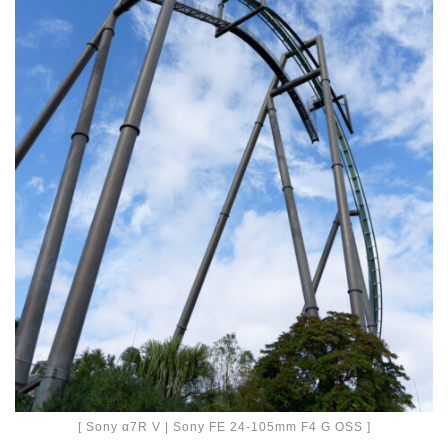
[ Sony α7R V | Sony FE 24-105mm F4 G OSS ]