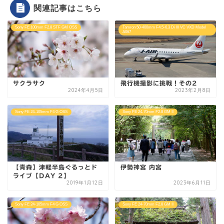
関連記事はこちら
Sony FE 100mm F2.8 STF GM OSS
Tamron 50-400mm F4.5-6.3 Di III VC VXD Model
A067
サクラサク
飛行機撮影に挑戦！その2
2024年4月5日
2023年2月8日
Sony FE 24-105mm F4 G OSS
Sony FE 24-70mm F2.8 GM II
【青森】津軽半島ぐるっとド
伊勢神宮 内宮
ライブ【DAY 2】
2019年1月12日
2023年6月11日
Sony FE 24-105mm F4 G OSS
Sony FE 24-70mm F2.8 GM II