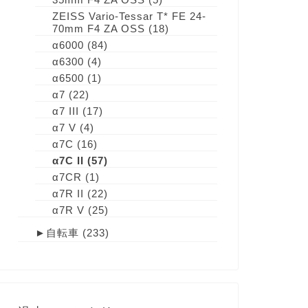
ZEISS Vario-Tessar T* FE 24-
70mm F4 ZA OSS
(18)
α6000
(84)
α6300
(4)
α6500
(1)
α7
(22)
α7 III
(17)
α7 V
(4)
α7C
(16)
α7C II
(57)
α7CR
(1)
α7R II
(22)
α7R V
(25)
►
自転車
(233)