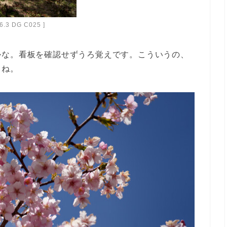
-6.3 DG C025 ]
かな。看板を確認せずうろ覚えです。こういうの、
うね。