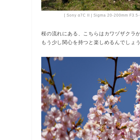
[ Sony α7C II | Sigma 20-200mm F3.5
桜の流れにある、こちらはカワヅザクラ
もう少し関心を持つと楽しめるんでしょ