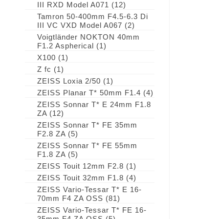
III RXD Model A071
(12)
Tamron 50-400mm F4.5-6.3 Di
III VC VXD Model A067
(2)
Voigtländer NOKTON 40mm
F1.2 Aspherical
(1)
X100
(1)
Z fc
(1)
ZEISS Loxia 2/50
(1)
ZEISS Planar T* 50mm F1.4
(4)
ZEISS Sonnar T* E 24mm F1.8
ZA
(12)
ZEISS Sonnar T* FE 35mm
F2.8 ZA
(5)
ZEISS Sonnar T* FE 55mm
F1.8 ZA
(5)
ZEISS Touit 12mm F2.8
(1)
ZEISS Touit 32mm F1.8
(4)
ZEISS Vario-Tessar T* E 16-
70mm F4 ZA OSS
(81)
ZEISS Vario-Tessar T* FE 16-
35mm F4 ZA OSS
(5)