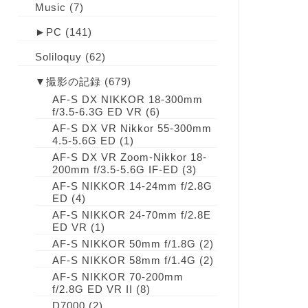
Music
(7)
►
PC
(141)
Soliloquy
(62)
▼
撮影の記録
(679)
AF-S DX NIKKOR 18-300mm
f/3.5-6.3G ED VR
(6)
AF-S DX VR Nikkor 55-300mm
4.5-5.6G ED
(1)
AF-S DX VR Zoom-Nikkor 18-
200mm f/3.5-5.6G IF-ED
(3)
AF-S NIKKOR 14-24mm f/2.8G
ED
(4)
AF-S NIKKOR 24-70mm f/2.8E
ED VR
(1)
AF-S NIKKOR 50mm f/1.8G
(2)
AF-S NIKKOR 58mm f/1.4G
(2)
AF-S NIKKOR 70-200mm
f/2.8G ED VR II
(8)
D7000
(2)