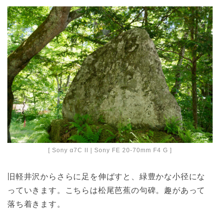
[ Sony α7C II | Sony FE 20-70mm F4 G ]
旧軽井沢からさらに足を伸ばすと、緑豊かな小径にな
っていきます。こちらは松尾芭蕉の句碑。趣があって
落ち着きます。