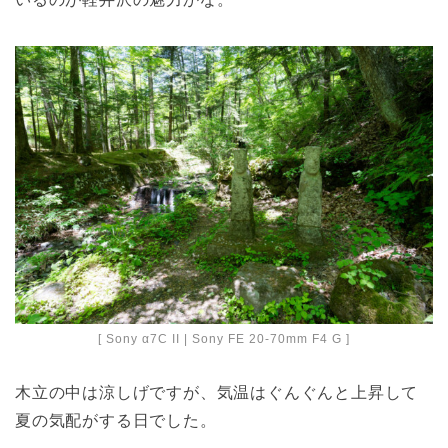
[ Sony α7C II | Sony FE 20-70mm F4 G ]
木立の中は涼しげですが、気温はぐんぐんと上昇して
夏の気配がする日でした。