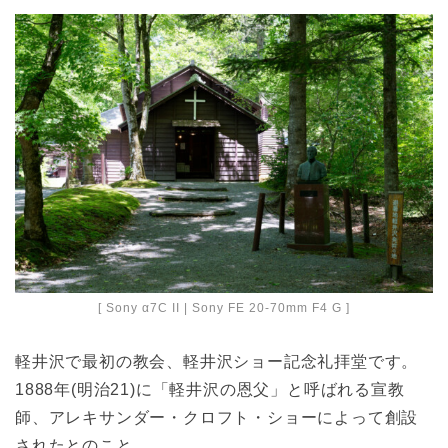
[ Sony α7C II | Sony FE 20-70mm F4 G ]
軽井沢で最初の教会、軽井沢ショー記念礼拝堂です。
1888年(明治21)に「軽井沢の恩父」と呼ばれる宣教
師、アレキサンダー・クロフト・ショーによって創設
されたとのこと。