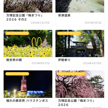
万博記念公園「梅まつり」
草津温泉
2026 その2
2026年2月24日
2025年5月3日
Sony FE 20-70mm F4 G
Sony FE 20-70mm F4 G
異世界の朝
伊勢参り
2024年8月31日
2026年4月29日
Sony FE 20-70mm F4 G
Sony FE 24-70mm F2.8 GM II
憧れの異世界 ハウステンボス
万博記念公園「梅まつり」
2026