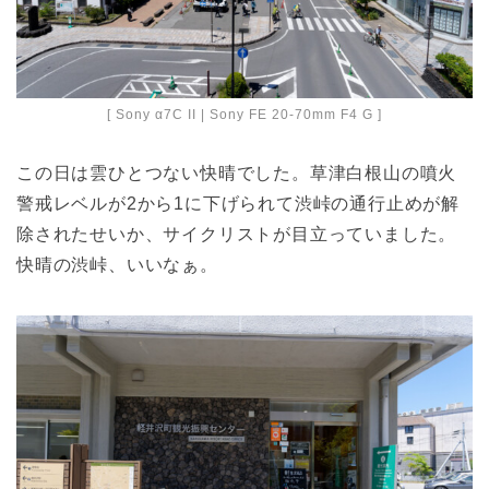
[ Sony α7C II | Sony FE 20-70mm F4 G ]
この日は雲ひとつない快晴でした。草津白根山の噴火
警戒レベルが2から1に下げられて渋峠の通行止めが解
除されたせいか、サイクリストが目立っていました。
快晴の渋峠、いいなぁ。