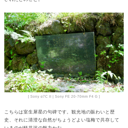
[ Sony α7C II | Sony FE 20-70mm F4 G ]
こちらは室生犀星の句碑です。観光地の賑わいと歴
史、それに清澄な自然がちょうどよい塩梅で共存して
いるのが軽井沢の魅力かな。