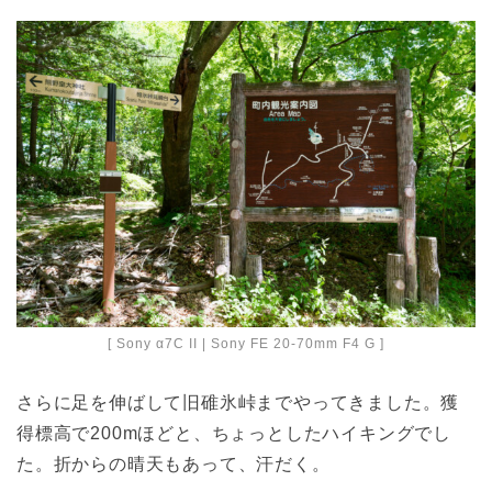
[ Sony α7C II | Sony FE 20-70mm F4 G ]
さらに足を伸ばして旧碓氷峠までやってきました。獲
得標高で200mほどと、ちょっとしたハイキングでし
た。折からの晴天もあって、汗だく。