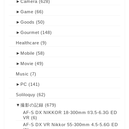
►
Camera
(628)
►
Game
(66)
►
Goods
(50)
►
Gourmet
(148)
Healthcare
(9)
►
Mobile
(58)
►
Movie
(49)
Music
(7)
►
PC
(141)
Soliloquy
(62)
▼
撮影の記録
(679)
AF-S DX NIKKOR 18-300mm f/3.5-6.3G ED
VR
(6)
AF-S DX VR Nikkor 55-300mm 4.5-5.6G ED