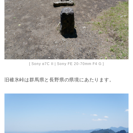
[ Sony α7C II | Sony FE 20-70mm F4 G ]
旧碓氷峠は群馬県と長野県の県境にあたります。