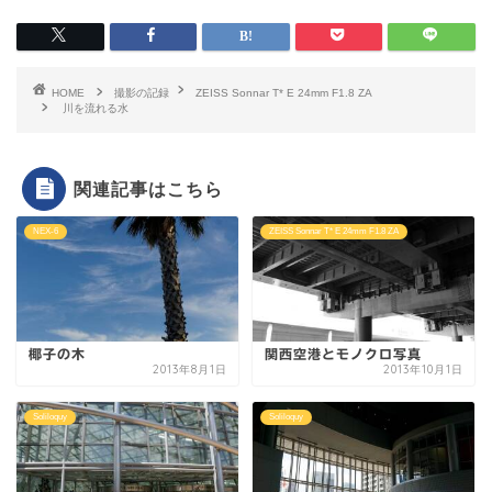
HOME
撮影の記録
ZEISS Sonnar T* E 24mm F1.8 ZA
川を流れる水
関連記事はこちら
NEX-6
ZEISS Sonnar T* E 24mm F1.8 ZA
椰子の木
関西空港とモノクロ写真
2013年8月1日
2013年10月1日
Soliloquy
Soliloquy