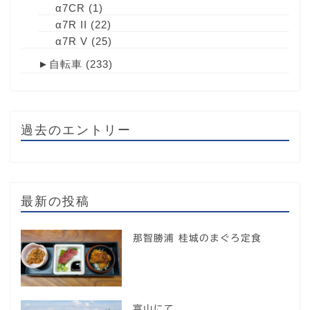
α7CR
(1)
α7R II
(22)
α7R V
(25)
►
自転車
(233)
過去のエントリー
最新の投稿
那智勝浦 桂城のまぐろ定食
富山にて