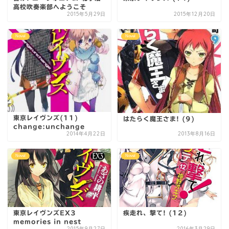
高校吹奏楽部へようこそ
2015年5月29日
2015年12月20日
Novel
Novel
東京レイヴンズ(11)
はたらく魔王さま! (9)
change:unchange
2014年4月22日
2013年8月16日
Novel
Novel
東京レイヴンズEX3
疾走れ、撃て! (12)
memories in nest
2015年9月27日
2016年3月29日