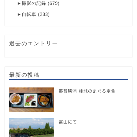
►
撮影の記録
(679)
►
自転車
(233)
過去のエントリー
最新の投稿
那智勝浦 桂城のまぐろ定食
富山にて