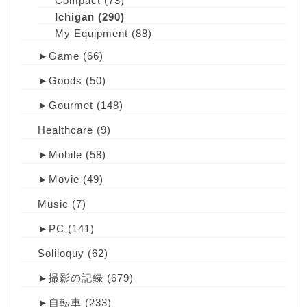
Compact
(73)
Ichigan
(290)
My Equipment
(88)
►
Game
(66)
►
Goods
(50)
►
Gourmet
(148)
Healthcare
(9)
►
Mobile
(58)
►
Movie
(49)
Music
(7)
►
PC
(141)
Soliloquy
(62)
►
撮影の記録
(679)
►
自転車
(233)