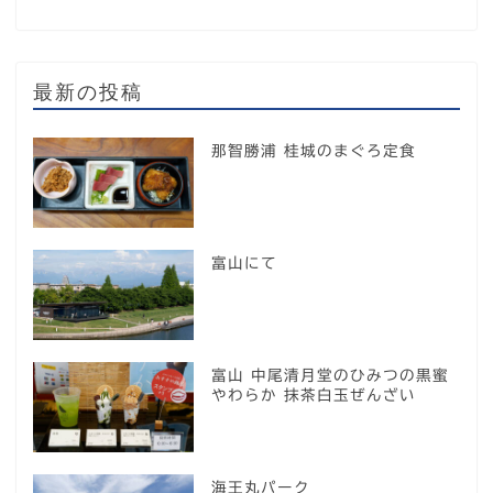
最新の投稿
那智勝浦 桂城のまぐろ定食
富山にて
富山 中尾清月堂のひみつの黒蜜
やわらか 抹茶白玉ぜんざい
海王丸パーク