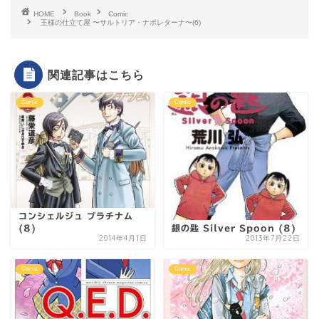
HOME
Book
Comic
王様の仕立て屋 〜サルトリア・ナポレターナ〜(6)
関連記事はこちら
Comic
Comic
コンシェルジュ プラチナム
銀の匙 Silver Spoon (8)
(8)
2014年4月1日
2013年7月22日
Comic
Comic