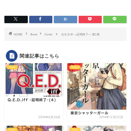
HOME
Book
Comic
Q.E.D.iff ―証明終了― 第1巻
関連記事はこちら
Comic
Comic
Q.E.D.iff -証明終了-(4)
東京シャッターガール
2016年6月26日
2014年12月22日
Comic
Comic