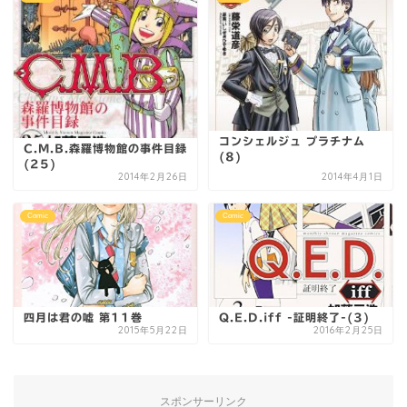
コンシェルジュ プラチナム
C.M.B.森羅博物館の事件目録
(8)
(25)
2014年2月26日
2014年4月1日
Comic
Comic
四月は君の嘘 第11巻
Q.E.D.iff -証明終了-(3)
2015年5月22日
2016年2月25日
スポンサーリンク