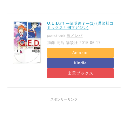
Q.E.D.iff ―証明終了―(1) (講談社コ
ミックス月刊マガジン)
ヨメレバ
posted with
加藤 元浩 講談社 2015-06-17
Amazon
Kindle
楽天ブックス
スポンサーリンク