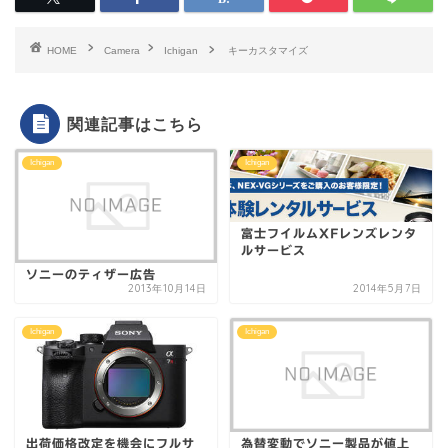
HOME
Camera
Ichigan
キーカスタマイズ
関連記事はこちら
Ichigan
Ichigan
富士フイルムXFレンズレンタ
ルサービス
ソニーのティザー広告
2013年10月14日
2014年5月7日
Ichigan
Ichigan
出荷価格改定を機会にフルサ
為替変動でソニー製品が値上