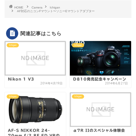
HOME
Camera
Ichigan
AF対応のニコンFマウント〜ソニーEマウントアダプター
関連記事はこちら
Ichigan
Ichigan
Nikon 1 V3
D810発売記念キャンペーン
2014年4月19日
2014年6月27日
Ichigan
Ichigan
AF-S NIKKOR 24-
α7R IIのスペシャル体験会
70mm f/2.8E ED VRの