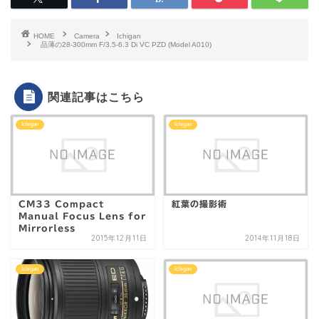
HOME
Camera
Ichigan
品薄の28-300mm F/3.5-6.3 Di VC PZD (Model A010)
関連記事はこちら
Ichigan
Ichigan
CM33 Compact
紅葉の撮影術
Manual Focus Lens for
Mirrorless
2015年12月11日
2014年11月18日
Ichigan
Ichigan