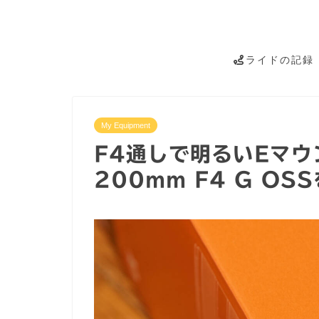
ライドの記録
My Equipment
F4通しで明るいEマウン
200mm F4 G OS