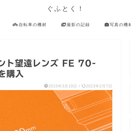
ぐふとく！
自転車の機材
撮影の記録
写真の機
ト望遠レンズ FE 70-
Sを購入
2015年3月19日
/
2023年2月7日