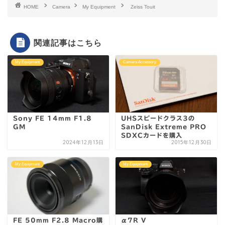
HOME
Camera
My Equipment
Zeiss Touit
関連記事はこちら
My Equipment
Camera Accessory
Sony FE 14mm F1.8
UHSスピードクラス3の
GM
SanDisk Extreme PRO
SDXCカードを購入
2024年12月13日
2015年12月30日
My Equipment
My Equipment
FE 50mm F2.8 Macro購
α7R V