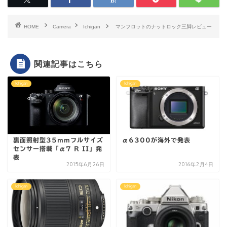
HOME
Camera
Ichigan
マンフロットのナットロック三脚レビュー
関連記事はこちら
Ichigan
Ichigan
裏面照射型35mmフルサイズ
α6300が海外で発表
センサー搭載「α7 R II」発
表
2015年6月26日
2016年2月4日
Ichigan
Ichigan