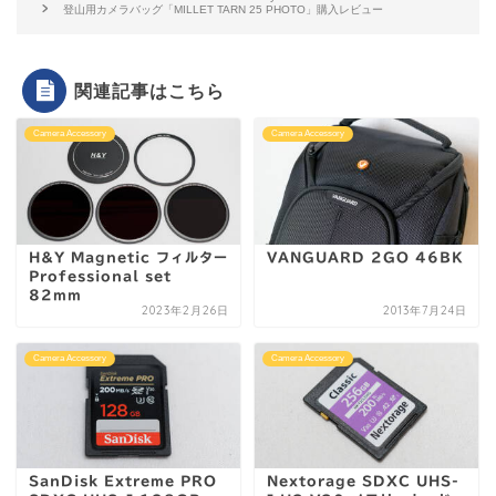
登山用カメラバッグ「MILLET TARN 25 PHOTO」購入レビュー
関連記事はこちら
Camera Accessory
Camera Accessory
H&Y Magnetic フィルター
VANGUARD 2GO 46BK
Professional set
82mm
2023年2月26日
2013年7月24日
Camera Accessory
Camera Accessory
SanDisk Extreme PRO
Nextorage SDXC UHS-