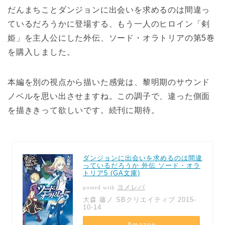
だんまちことダンジョンに出会いを求めるのは間違っ
ているだろうかに登場する、もう一人のヒロイン「剣
姫」を主人公にした外伝、ソード・オラトリアの第5巻
を購入しました。
本編を別の視点から描いた感覚は、黎明期のサウンド
ノベルを思い出させますね。この調子で、違った側面
を描ききって欲しいです。続刊に期待。
ダンジョンに出会いを求めるのは間違
っているだろうか 外伝 ソード・オラ
トリア5 (GA文庫)
ヨメレバ
posted with
大森 藤ノ SBクリエイティブ 2015-
10-14
Amazon