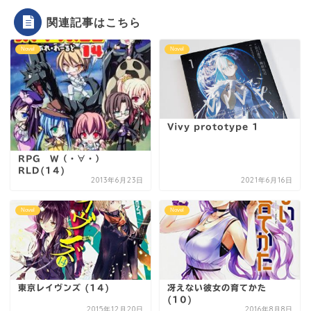
関連記事はこちら
Novel
Novel
Vivy prototype 1
RPG W（・∀・）
RLD(14)
2013年6月23日
2021年6月16日
Novel
Novel
東京レイヴンズ (14)
冴えない彼女の育てかた
(10)
2015年12月20日
2016年8月8日