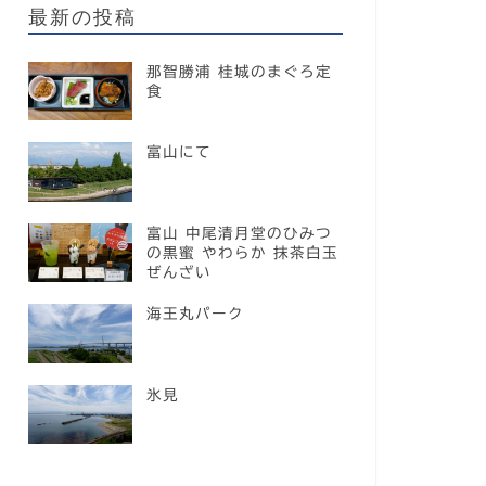
最新の投稿
那智勝浦 桂城のまぐろ定
食
富山にて
富山 中尾清月堂のひみつ
の黒蜜 やわらか 抹茶白玉
ぜんざい
海王丸パーク
氷見