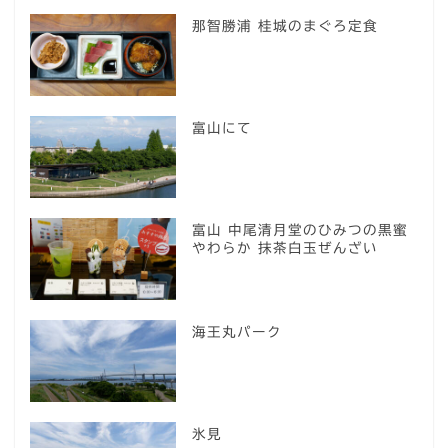
那智勝浦 桂城のまぐろ定食
富山にて
富山 中尾清月堂のひみつの黒蜜
やわらか 抹茶白玉ぜんざい
海王丸パーク
氷見