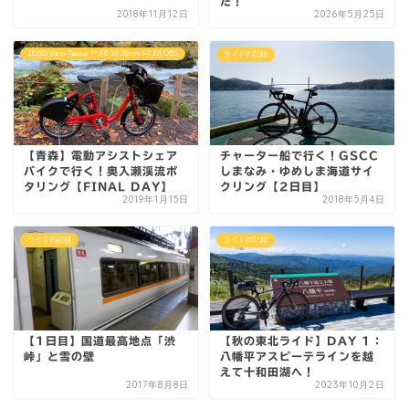
た！
2018年11月12日
2026年5月25日
ZEISS Vario-Tessar T* FE 16-35mm F4 ZA OSS
ライドの記録
【青森】電動アシストシェア
チャーター船で行く！GSCC
バイクで行く！奥入瀬渓流ポ
しまなみ・ゆめしま海道サイ
タリング【FINAL DAY】
クリング【2日目】
2019年1月15日
2018年5月4日
ライドの記録
ライドの記録
【1日目】国道最高地点「渋
【秋の東北ライド】DAY 1：
峠」と雪の壁
八幡平アスピーテラインを越
えて十和田湖へ！
2017年8月8日
2023年10月2日