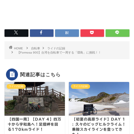
HOME
自転車
ライドの記録
【Formosa 900】台湾を自転車で一周する「環島」に挑戦！！
関連記事はこちら
ライドの記録
ライドの記録
【四国一周】【DAY 4】四万
【初夏の高原ライド】DAY 1
十から宇和島へ！足摺岬を回
: 久々のビッグヒルクライム！
る170kmライド！
乗鞍スカイラインを登ってき