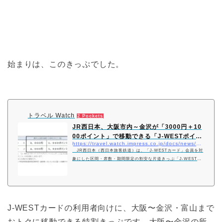
始まりは、このきっぷでした。
トラベル Watch
2 Pockets
JR西日本、大阪市内～金沢が「3000円＋10
00ポイント」で移動できる「J-WESTポイ
https://travel.watch.impress.co.jp/docs/news/1283783.html
ン…
JR西日本（西日本旅客鉄道）は、「J-WESTカード」会員を対
象にした区間・席数・期間限定の割安な片道きっぷ「J-WESTポ
イント特割きっぷ」を、JR西日本のネット予約サイト「e5489」
限定で10月20日に発売する。
J-WESTカードの利用者向けに、大阪〜金沢・富山まで
おトクに移動できる特割きっぷです。大阪〜金沢の所