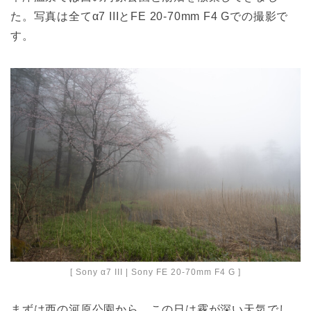
た。写真は全てα7 IIIとFE 20-70mm F4 Gでの撮影で
す。
[ Sony α7 III | Sony FE 20-70mm F4 G ]
まずは西の河原公園から。この日は霧が深い天気でし