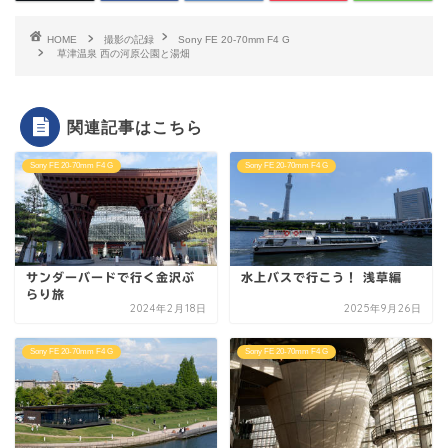
HOME
撮影の記録
Sony FE 20-70mm F4 G
草津温泉 西の河原公園と湯畑
関連記事はこちら
Sony FE 20-70mm F4 G
Sony FE 20-70mm F4 G
サンダーバードで行く金沢ぶ
水上バスで行こう！ 浅草編
らり旅
2024年2月18日
2025年9月26日
Sony FE 20-70mm F4 G
Sony FE 20-70mm F4 G