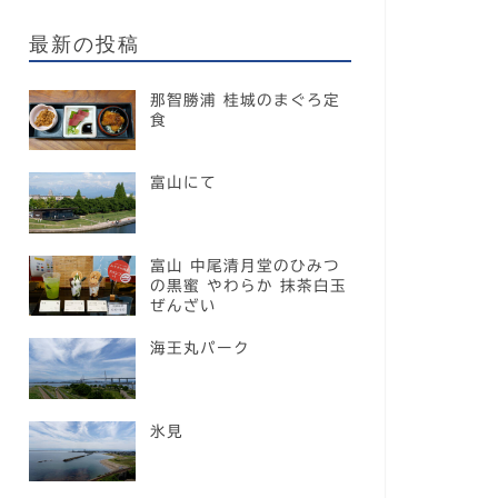
最新の投稿
那智勝浦 桂城のまぐろ定
食
富山にて
富山 中尾清月堂のひみつ
の黒蜜 やわらか 抹茶白玉
ぜんざい
海王丸パーク
氷見