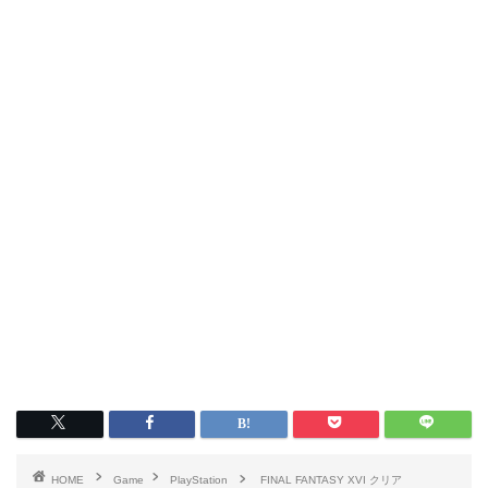
HOME
Game
PlayStation
FINAL FANTASY XVI クリア