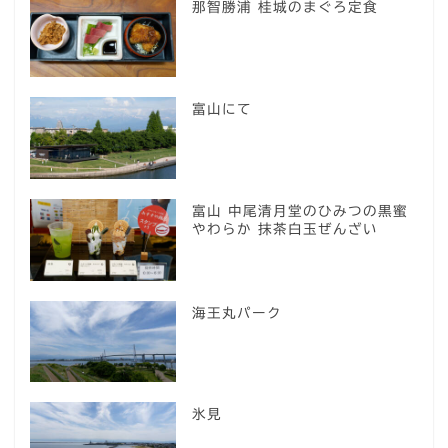
那智勝浦 桂城のまぐろ定食
富山にて
富山 中尾清月堂のひみつの黒蜜
やわらか 抹茶白玉ぜんざい
海王丸パーク
氷見