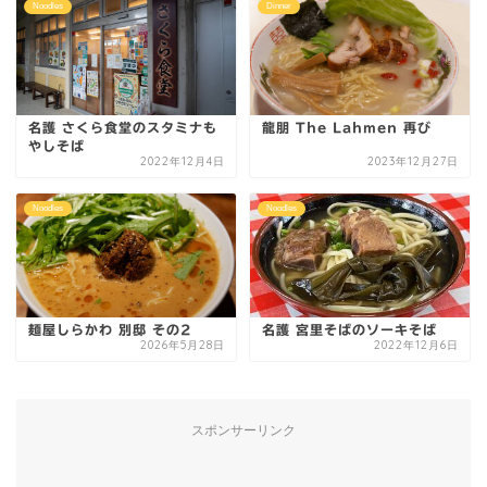
Noodles
Dinner
名護 さくら食堂のスタミナも
龍朋 The Lahmen 再び
やしそば
2022年12月4日
2023年12月27日
Noodles
Noodles
麺屋しらかわ 別邸 その2
名護 宮里そばのソーキそば
2026年5月28日
2022年12月6日
スポンサーリンク