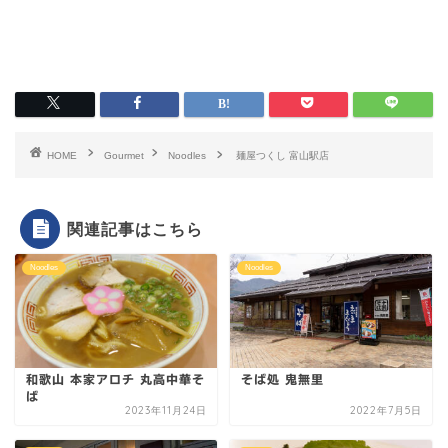
HOME
Gourmet
Noodles
麺屋つくし 富山駅店
関連記事はこちら
Noodles
Noodles
和歌山 本家アロチ 丸高中華そ
そば処 鬼無里
ば
2023年11月24日
2022年7月5日