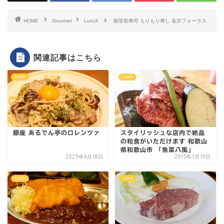
HOME
Gourmet
Lunch
能登前寿司 もりもり寿し 金沢フォーラス
関連記事はこちら
Lunch
Lunch
銀座 あるでん亭のロレンツァ
スタイリッシュな店内で絶品
の和食がいただけます 和歌山
県和歌山市 「魚菜八風」
2025年4月18日
2015年1月19日
Lunch
Lunch