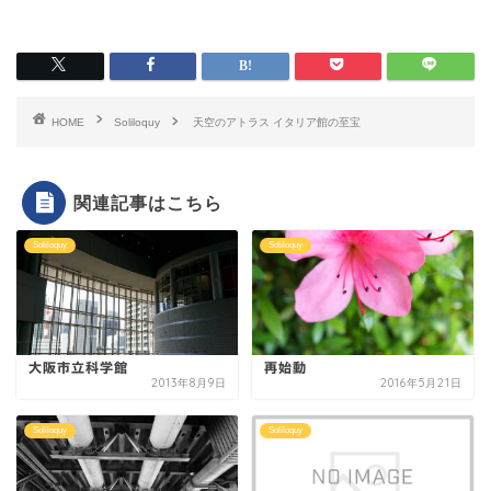
HOME
Soliloquy
天空のアトラス イタリア館の至宝
関連記事はこちら
Soliloquy
Soliloquy
大阪市立科学館
再始動
2013年8月9日
2016年5月21日
Soliloquy
Soliloquy