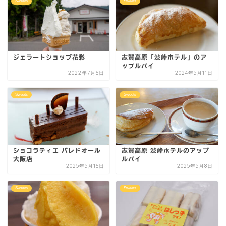
Sweets
Sweets
ジェラートショップ花彩
志賀高原「渋峠ホテル」のア
ップルパイ
2022年7月6日
2024年5月11日
Sweets
Sweets
ショコラティエ パレドオール
志賀高原 渋峠ホテルのアップ
大阪店
ルパイ
2025年5月16日
2025年5月8日
Sweets
Sweets