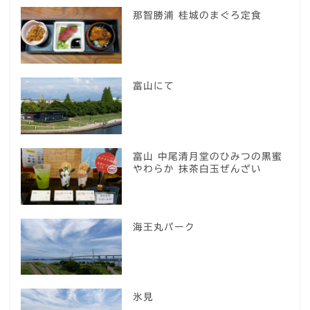
那智勝浦 桂城のまぐろ定食
富山にて
富山 中尾清月堂のひみつの黒蜜
やわらか 抹茶白玉ぜんざい
海王丸パーク
氷見