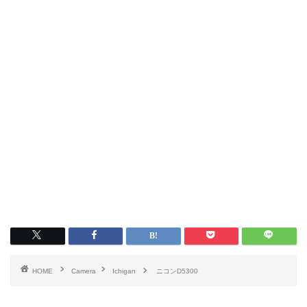
HOME
Camera
Ichigan
ニコンD5300