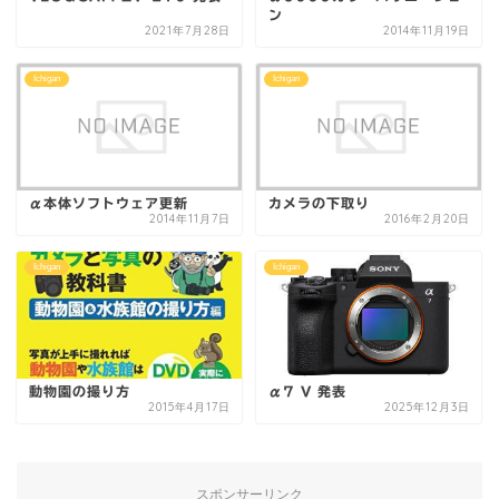
ン
2021年7月28日
2014年11月19日
Ichigan
Ichigan
α本体ソフトウェア更新
カメラの下取り
2014年11月7日
2016年2月20日
Ichigan
Ichigan
動物園の撮り方
α7 V 発表
2015年4月17日
2025年12月3日
スポンサーリンク