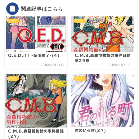
関連記事はこちら
Comic
Comic
Q.E.D.iff -証明終了-(4)
C.M.B.森羅博物館の事件目録
第29巻
2016年6月26日
2015年6月30日
Comic
Comic
君のいる町(27)
C.M.B.森羅博物館の事件目録
(27)