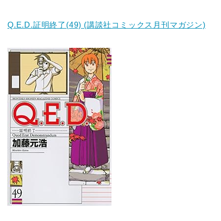
Q.E.D.証明終了(49) (講談社コミックス月刊マガジン)