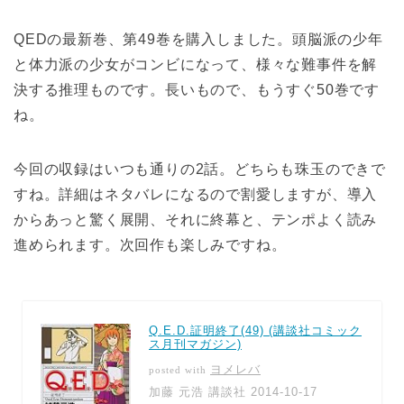
QEDの最新巻、第49巻を購入しました。頭脳派の少年
と体力派の少女がコンビになって、様々な難事件を解
決する推理ものです。長いもので、もうすぐ50巻です
ね。
今回の収録はいつも通りの2話。どちらも珠玉のできで
すね。詳細はネタバレになるので割愛しますが、導入
からあっと驚く展開、それに終幕と、テンポよく読み
進められます。次回作も楽しみですね。
Q.E.D.証明終了(49) (講談社コミック
ス月刊マガジン)
ヨメレバ
posted with
加藤 元浩 講談社 2014-10-17