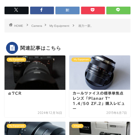
HOME
Camera
My Equipment
画力一新。
関連記事はこちら
My Equipment
My Equipment
α7CR
カールツァイスの標準単焦点
レンズ「Planar T*
1.4/50 ZF.2」購入レビュ
ー
2024年12月16日
2015年6月7日
My Equipment
Ichigan