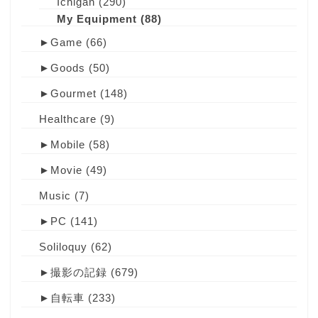
Ichigan
(290)
My Equipment
(88)
►
Game
(66)
►
Goods
(50)
►
Gourmet
(148)
Healthcare
(9)
►
Mobile
(58)
►
Movie
(49)
Music
(7)
►
PC
(141)
Soliloquy
(62)
►
撮影の記録
(679)
►
自転車
(233)