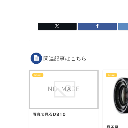
関連記事はこちら
Ichigan
Ichigan
写真で見るD810
品不足