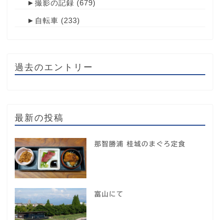
►
撮影の記録
(679)
►
自転車
(233)
過去のエントリー
最新の投稿
那智勝浦 桂城のまぐろ定食
富山にて