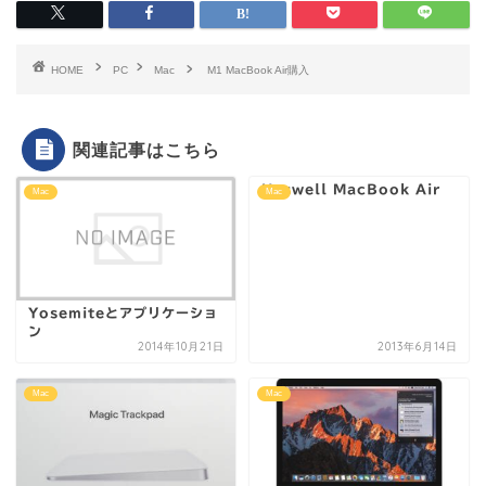
HOME
PC
Mac
M1 MacBook Air購入
関連記事はこちら
Haswell MacBook Air
Mac
Mac
Yosemiteとアプリケーショ
ン
2014年10月21日
2013年6月14日
Mac
Mac