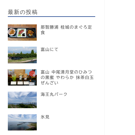
最新の投稿
那智勝浦 桂城のまぐろ定
食
富山にて
富山 中尾清月堂のひみつ
の黒蜜 やわらか 抹茶白玉
ぜんざい
海王丸パーク
氷見