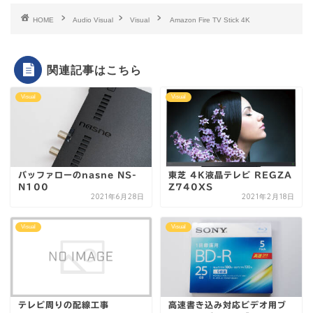
HOME
Audio Visual
Visual
Amazon Fire TV Stick 4K
関連記事はこちら
Visual
Visual
バッファローのnasne NS-
東芝 4K液晶テレビ REGZA
N100
Z740XS
2021年6月28日
2021年2月18日
Visual
Visual
テレビ周りの配線工事
高速書き込み対応ビデオ用ブ