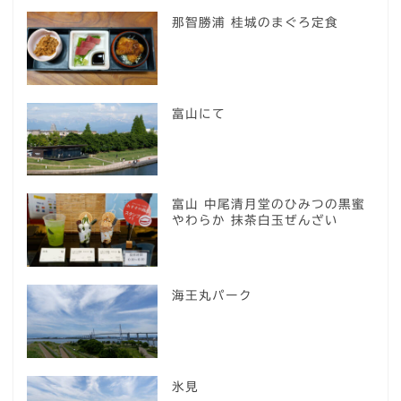
那智勝浦 桂城のまぐろ定食
富山にて
富山 中尾清月堂のひみつの黒蜜
やわらか 抹茶白玉ぜんざい
海王丸パーク
氷見