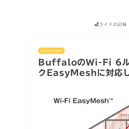
ライドの記録
Home Network
BuffaloのWi-F
クEasyMeshに対