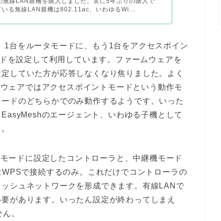
6対応の無線LAN親機を購入しました。実に5年ぶりの購入で
いる無線LAN親機は802.11ac、いわゆるWi...
うち、1台をルータモードに、もう1台をアクセスポイン
ワードを設定して利用しています。ファームウェアを
設定していた方が応答しなくなり焦りました。よく
ームウェアではアクセスポイントモードという動作モ
モードのどちらかでのみ動作するようです。いった
asyMeshのエージェント、いわゆる子機として
た。
ータモードに設定したコントローラと、中継機モード
はWPSで接続するのみ。これだけでコントローラの
ッシュネットワークを形成できます。有線LANで
必要があります。いったん設定が終わってしまえ
せん。