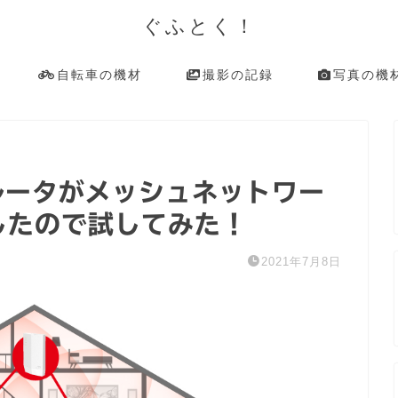
ぐふとく！
自転車の機材
撮影の記録
写真の機
i 6ルータがメッシュネットワー
応したので試してみた！
2021年7月8日