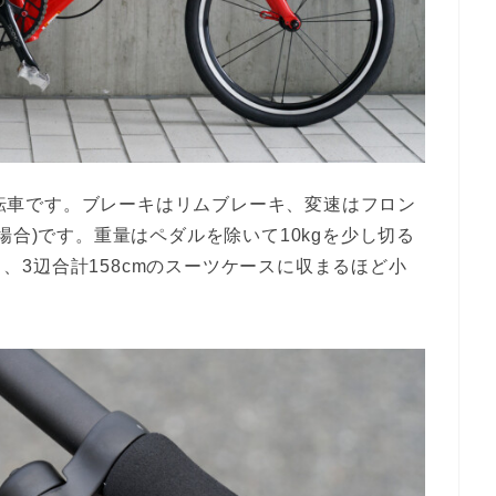
み自転車です。ブレーキはリムブレーキ、変速はフロン
場合)です。重量はペダルを除いて10kgを少し切る
なり、3辺合計158cmのスーツケースに収まるほど小