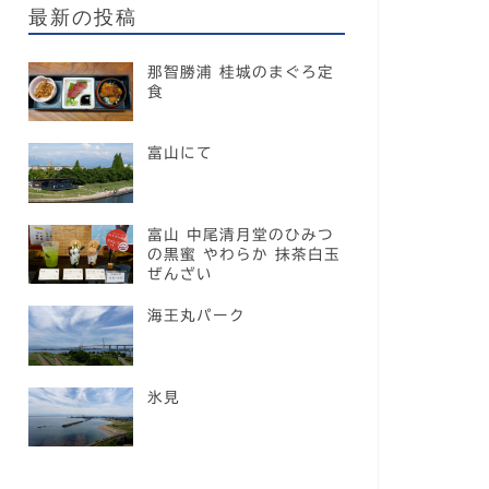
最新の投稿
那智勝浦 桂城のまぐろ定
食
富山にて
富山 中尾清月堂のひみつ
の黒蜜 やわらか 抹茶白玉
ぜんざい
海王丸パーク
氷見