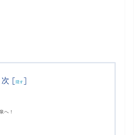
目次
[
]
隠す
泉へ！