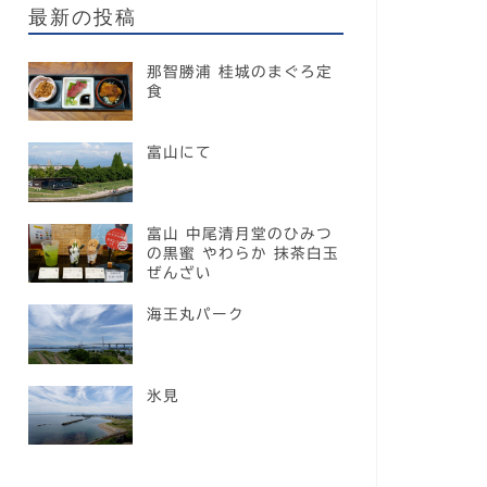
最新の投稿
那智勝浦 桂城のまぐろ定
食
富山にて
富山 中尾清月堂のひみつ
の黒蜜 やわらか 抹茶白玉
ぜんざい
海王丸パーク
氷見