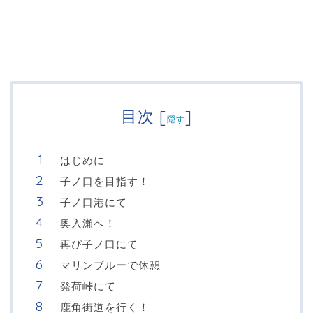
目次
[
]
隠す
はじめに
子ノ口を目指す！
子ノ口港にて
奥入瀬へ！
再び子ノ口にて
マリンブルーで休憩
発荷峠にて
鹿角街道を行く！