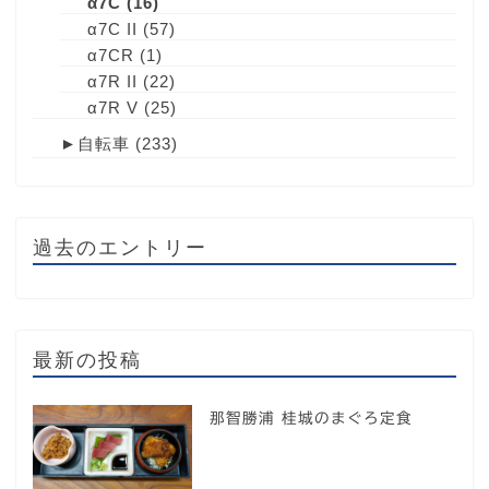
α7C
(16)
α7C II
(57)
α7CR
(1)
α7R II
(22)
α7R V
(25)
►
自転車
(233)
過去のエントリー
最新の投稿
那智勝浦 桂城のまぐろ定食