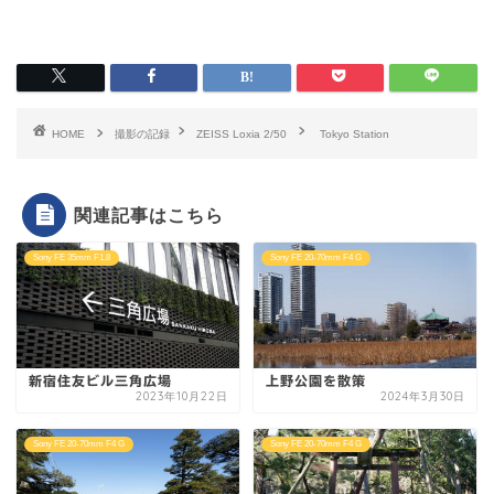
HOME
撮影の記録
ZEISS Loxia 2/50
Tokyo Station
関連記事はこちら
Sony FE 35mm F1.8
Sony FE 20-70mm F4 G
新宿住友ビル三角広場
上野公園を散策
2023年10月22日
2024年3月30日
Sony FE 20-70mm F4 G
Sony FE 20-70mm F4 G