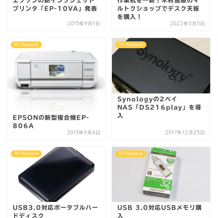
プリンタ「EP-10VA」発表
ルトクショップでデスク天板
を購入！
2015年9月1日
2022年5月5日
PC Peripheral
PC Peripheral
Synologyの2ベイ
NAS「DS216play」を導
入
EPSONの新型複合機EP-
806A
2013年9月4日
2017年12月25日
PC Peripheral
PC Peripheral
USB3.0対応ポータブルハー
USB 3.0対応USBメモリ購
ドディスク
入