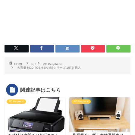
HOME
PC
PC Peripheral
大容量 HDD TOSHIBA MGシリーズ 16TB 購入
関連記事はこちら
PC Peripheral
PC Peripheral
エプソンの新インクジェット
作業机を一新！木材通販のマ