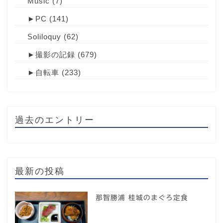
Music
(7)
►
PC
(141)
Soliloquy
(62)
►
撮影の記録
(679)
►
自転車
(233)
過去のエントリー
最新の投稿
那智勝浦 桂城のまぐろ定食