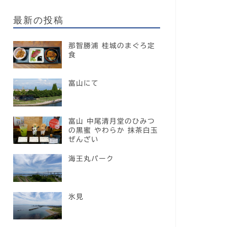
最新の投稿
那智勝浦 桂城のまぐろ定
食
富山にて
富山 中尾清月堂のひみつ
の黒蜜 やわらか 抹茶白玉
ぜんざい
海王丸パーク
氷見