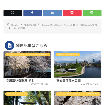
HOME
撮影の記録
Tamron 28-200mm F/2.8-5.6 Di III RXD Model A071
池上本門寺
関連記事はこちら
Tamron 28-200mm F/2.8-5.6 Di III RXD Model A071
Sony FE 28-60mm F4-5.6
吞川沿いを散策 #2
富岩運河環水公園
2025年4月13日
2024年10月5日
Sony FE 20-70mm F4 G
Tamron 28-200mm F/2.8-5.6 Di III RXD Model A071