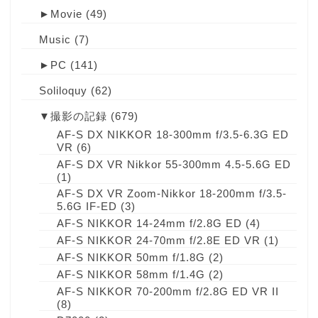
►
Movie
(49)
Music
(7)
►
PC
(141)
Soliloquy
(62)
▼
撮影の記録
(679)
AF-S DX NIKKOR 18-300mm f/3.5-6.3G ED
VR
(6)
AF-S DX VR Nikkor 55-300mm 4.5-5.6G ED
(1)
AF-S DX VR Zoom-Nikkor 18-200mm f/3.5-
5.6G IF-ED
(3)
AF-S NIKKOR 14-24mm f/2.8G ED
(4)
AF-S NIKKOR 24-70mm f/2.8E ED VR
(1)
AF-S NIKKOR 50mm f/1.8G
(2)
AF-S NIKKOR 58mm f/1.4G
(2)
AF-S NIKKOR 70-200mm f/2.8G ED VR II
(8)