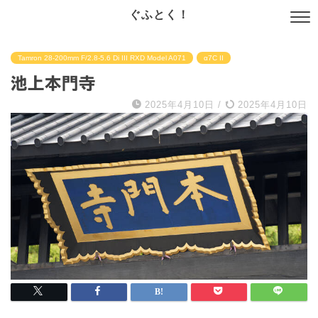
ぐふとく！
Tamron 28-200mm F/2.8-5.6 Di III RXD Model A071
α7C II
池上本門寺
2025年4月10日
/
2025年4月10日