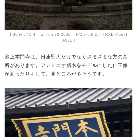
[ Sony α7C II | Tamron 28-200mm F/2.8-5.6 Di III RXD Model
A071 ]
池上本門寺は、日蓮聖人だけでなくさまざまな方の墓
所があります。アントニオ猪木をモデルにした仁王像
があったりもして、見どころが多そうです。