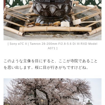
[ Sony α7C II | Tamron 28-200mm F/2.8-5.6 Di III RXD Model
A071 ]
このような立像を目にすると、ここが寺院であること
を思い出します。桜に目が行きがちですけどね。