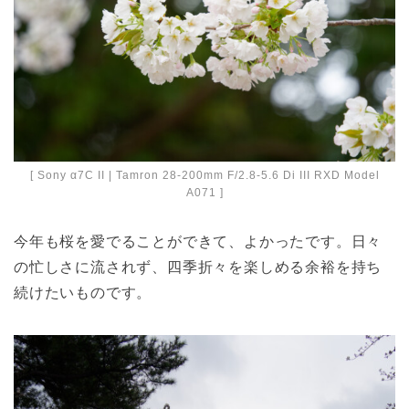
[ Sony α7C II | Tamron 28-200mm F/2.8-5.6 Di III RXD Model
A071 ]
今年も桜を愛でることができて、よかったです。日々
の忙しさに流されず、四季折々を楽しめる余裕を持ち
続けたいものです。