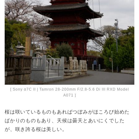
[ Sony α7C II | Tamron 28-200mm F/2.8-5.6 Di III RXD Model
A071 ]
桜は咲いているものもあればつぼみがほころび始めた
ばかりのものもあり、天候は曇天とあいにくでした
が、咲き誇る桜は美しい。