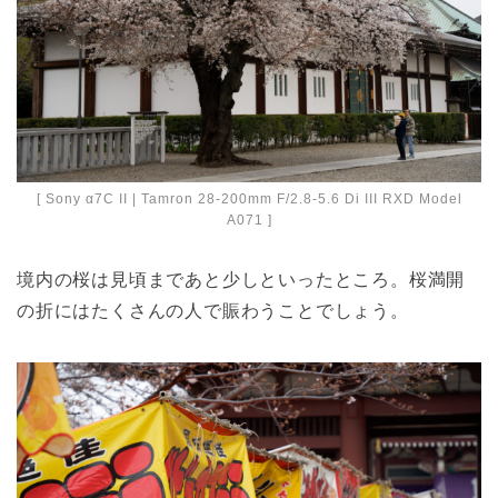
[ Sony α7C II | Tamron 28-200mm F/2.8-5.6 Di III RXD Model
A071 ]
境内の桜は見頃まであと少しといったところ。桜満開
の折にはたくさんの人で賑わうことでしょう。