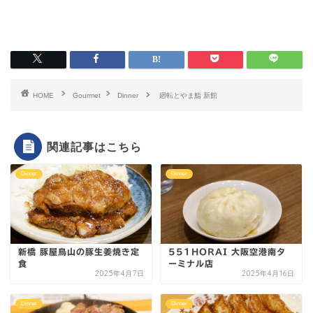
HOME
Gourmet
Dinner
廻転とやま鮨 新館
関連記事はこちら
Dinner
Dinner
新橋 豚屋鳥山の豚生姜焼き定
551HORAI 大阪空港南タ
食
ーミナル店
2025年4月7日
2025年4月16日
Dinner
Dinner